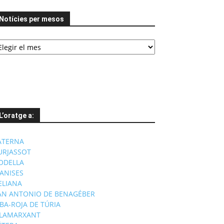
Notícies per mesos
tícies
er
esos
L’oratge a:
ATERNA
URJASSOT
ODELLA
ANISES
'ELIANA
AN ANTONIO DE BENAGÉBER
IBA-ROJA DE TÚRIA
ILAMARXANT