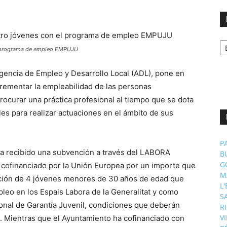
No
p
el programa de empleo EMPUJU
m
Agencia de Empleo y Desarrollo Local (ADL), pone en
ementar la empleabilidad de las personas
ocurar una práctica profesional al tiempo que se dota
es para realizar actuaciones en el ámbito de sus
P
 ha recibido una subvención a través del LABORA
B
G
 cofinanciado por la Unión Europea por un importe que
M
tación de 4 jóvenes menores de 30 años de edad que
L
eo en los Espais Labora de la Generalitat y como
S
ional de Garantía Juvenil, condiciones que deberán
R
V
. Mientras que el Ayuntamiento ha cofinanciado con