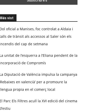
Més vist
Dol oficial a Manises, foc controlat a Aldaia i
talls de trànsit als accessos al Saler són els
incendis del cap de setmana
La unitat de l’esquerra a l’Eliana pendent de la
incorporació de Compromís
La Diputació de València impulsa la campanya
‘Rebaixes en valencià’ per a promoure la
llengua propia en el comerç local
El Parc Els Filtres acull la XVI edició del cinema
d’estiu