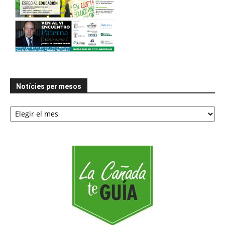
Notícies per mesos
Notícies
per
mesos