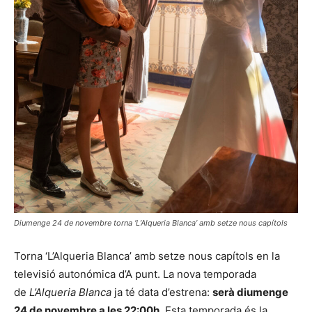
Diumenge 24 de novembre torna ‘L’Alqueria Blanca’ amb setze nous capítols
Torna ‘L’Alqueria Blanca’ amb setze nous capítols en la
televisió autonómica d’A punt. La nova temporada
de
L’Alqueria Blanca
ja té data d’estrena:
serà diumenge
24 de novembre a les 22:00h.
Esta temporada és la