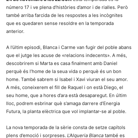
número 17 i ve plena d’històries d’amor i de rialles. Però
també arriba farcida de les respostes a les incògnites
que es quedaren sense resoldre en la temporada
anterior.
A l’últim episodi, Blanca i Carme van fugir del poble abans
que el jutge les acuse de «relacions indecents». A més,
descobrirem si Marta es casa finalment amb Daniel
perquè és l’home de la seua vida o perquè és un bon
home. També sabrem si Isabel i Xavi viuran el seu amor.
A més, coneixerem el fill de Raquel i on està Diego, el
seu home, que a hores d’ara està desaparegut. En últim
lloc, podrem esbrinar què s’amaga darrere d’Energia
Futura, la planta elèctrica que vol implantar-se al poble.
La nova temporada de la sèrie consta de setze capítols
plens d’emoció i sorpreses.
L’Alqueria Blanca
també es