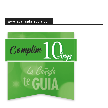
www.lacanyadateguia.com