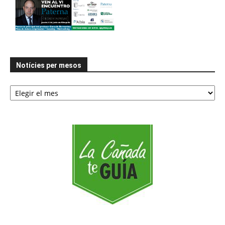
Notícies per mesos
Notícies
per
mesos