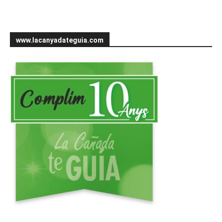
www.lacanyadateguia.com