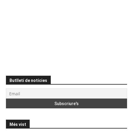
Butlletí de notícies
Més vist