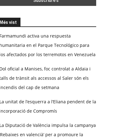
Més vist
Farmamundi activa una respuesta
humanitaria en el Parque Tecnológico para
los afectados por los terremotos en Venezuela
Dol oficial a Manises, foc controlat a Aldaia i
talls de trànsit als accessos al Saler són els
incendis del cap de setmana
La unitat de l’esquerra a l’Eliana pendent de la
incorporació de Compromís
La Diputació de València impulsa la campanya
‘Rebaixes en valencià’ per a promoure la