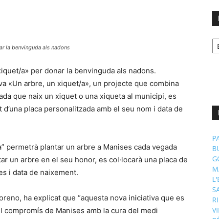
No
p
nar la benvinguda als nadons
m
 xiquet/a» per donar la benvinguda als nadons.
iva «Un arbre, un xiquet/a», un projecte que combina
gada que naix un xiquet o una xiqueta al municipi, es
 d’una placa personalitzada amb el seu nom i data de
P
t/a” permetrà plantar un arbre a Manises cada vegada
B
G
ar un arbre en el seu honor, es col·locarà una placa de
M
es i data de naixement.
L
S
oreno, ha explicat que “aquesta nova iniciativa que es
R
V
l compromís de Manises amb la cura del medi