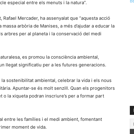
B
le especial entre els menuts i la natura”.
t, Rafael Mercader, ha assenyalat que “aquesta acció
a massa arbòria de Manises, a més d’ajudar a educar la
s arbres per al planeta i la conservació del medi
naturalesa, es promou la consciència ambiental,
un llegat significatiu per a les futures generacions.
a sostenibilitat ambiental, celebrar la vida i els nous
tària. Apuntar-se és molt senzill. Quan els progenitors
 o la xiqueta podran inscriure’s per a formar part
l entre les famílies i el medi ambient, fomentant
primer moment de vida.