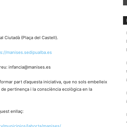
al Ciutadà (Plaça del Castell).
ps://manises.sedipualba.es
rreu: infancia@manises.es
formar part d’aquesta iniciativa, que no sols embelleix
t de pertinença i la consciència ecològica en la
uest enllaç:
ry/municipios/lahorta/manises/