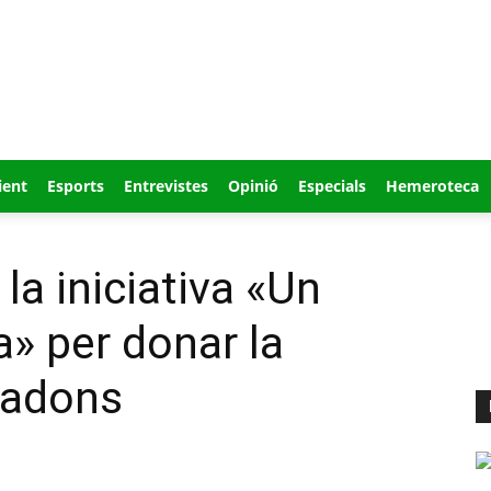
ient
Esports
Entrevistes
Opinió
Especials
Hemeroteca
la iniciativa «Un
a» per donar la
nadons