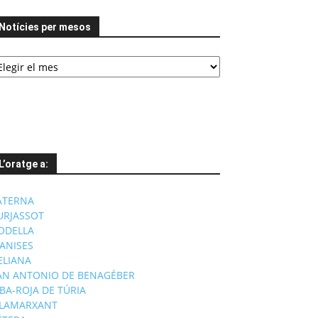
Notícies per mesos
tícies
er
esos
L’oratge a:
ATERNA
URJASSOT
ODELLA
ANISES
'ELIANA
AN ANTONIO DE BENAGÉBER
IBA-ROJA DE TÚRIA
ILAMARXANT