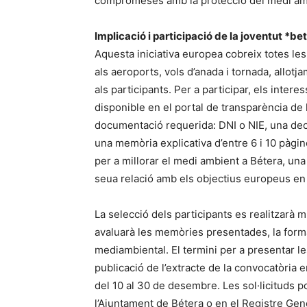
compromeses amb la protecció del medi am
Implicació i participació de la joventut *b
Aquesta iniciativa europea cobreix totes les
als aeroports, vols d’anada i tornada, allotj
als participants. Per a participar, els intere
disponible en el portal de transparència de
documentació requerida: DNI o NIE, una decla
una memòria explicativa d’entre 6 i 10 pàgi
per a millorar el medi ambient a Bétera, una 
seua relació amb els objectius europeus en 
La selecció dels participants es realitzarà
avaluarà les memòries presentades, la forma
mediambiental. El termini per a presentar les 
publicació de l’extracte de la convocatòria en 
del 10 al 30 de desembre. Les sol·licituds p
l’Ajuntament de Bétera o en el Registre Gene