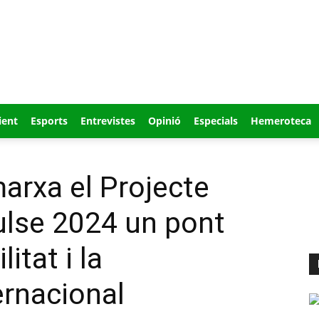
ient
Esports
Entrevistes
Opinió
Especials
Hemeroteca
arxa el Projecte
lse 2024 un pont
itat i la
ernacional