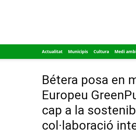
GUÍA
MI
CIUDAD
Actualitat
Municipis
Cultura
Medi amb
Bétera posa en m
Europeu GreenPu
cap a la sostenibil
col·laboració int