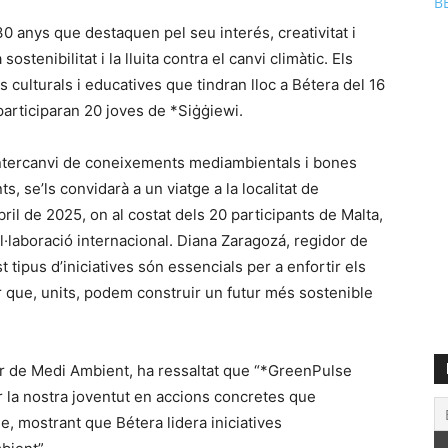
B
30 anys que destaquen pel seu interés, creativitat i
stenibilitat i la lluita contra el canvi climàtic. Els
s culturals i educatives que tindran lloc a Bétera del 16
participaran 20 joves de *Siġġiewi.
’intercanvi de coneixements mediambientals i bones
s, se’ls convidarà a un viatge a la localitat de
bril de 2025, on al costat dels 20 participants de Malta,
·laboració internacional. Diana Zaragozá, regidor de
tipus d’iniciatives són essencials per a enfortir els
 que, units, podem construir un futur més sostenible
r de Medi Ambient, ha ressaltat que “*GreenPulse
r la nostra joventut en accions concretes que
e, mostrant que Bétera lidera iniciatives