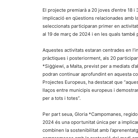
El projecte premiarà a 20 joves d’entre 18 i 
implicació en qüestions relacionades amb la so
seleccionats participaran primer en activitat
al 19 de març de 2024 i en les quals també 
Aquestes activitats estaran centrades en l
pràctiques i posteriorment, als 20 participant
*Siġġiewi, a Malta, previst per a mediats d’a
podran continuar aprofundint en aquesta col
Projectes Europeus, ha destacat que “aquest 
llaços entre municipis europeus i demostrar
per a tots i totes”.
Per part seua, Gloria *Campomanes, regido
2024 és una oportunitat única per a implica
combinen la sostenibilitat amb l’aprenentatg