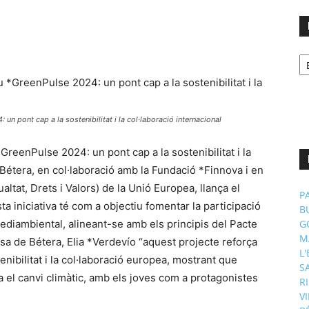
No
p
m
n pont cap a la sostenibilitat i la col·laboració internacional
reenPulse 2024: un pont cap a la sostenibilitat i la
 Bétera, en col·laboració amb la Fundació *Finnova i en
ltat, Drets i Valors) de la Unió Europea, llança el
P
iniciativa té com a objectiu fomentar la participació
B
 mediambiental, alineant-se amb els principis del Pacte
G
M
sa de Bétera, Elia *Verdevío “aquest projecte reforça
L
nibilitat i la col·laboració europea, mostrant que
S
ra el canvi climàtic, amb els joves com a protagonistes
R
V