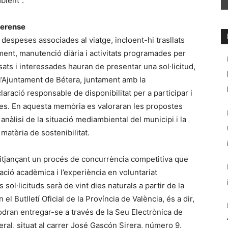
bient”.
eterense
 despeses associades al viatge, incloent-hi trasllats
ament, manutenció diària i activitats programades per
ssats i interessades hauran de presentar una sol·licitud,
 l’Ajuntament de Bétera, juntament amb la
ració responsable de disponibilitat per a participar i
nes. En aquesta memòria es valoraran les propostes
anàlisi de la situació mediambiental del municipi i la
matèria de sostenibilitat.
 mitjançant un procés de concurrència competitiva que
ció acadèmica i l’experiència en voluntariat
sol·licituds serà de vint dies naturals a partir de la
el Butlletí Oficial de la Província de València, és a dir,
odran entregar-se a través de la Seu Electrònica de
ral, situat al carrer José Gascón Sirera, número 9.