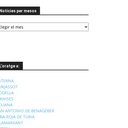
Notícies per mesos
tícies
er
esos
L’oratge a:
ATERNA
URJASSOT
ODELLA
ANISES
'ELIANA
AN ANTONIO DE BENAGÉBER
IBA-ROJA DE TÚRIA
ILAMARXANT