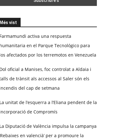
Més vist
Farmamundi activa una respuesta
humanitaria en el Parque Tecnológico para
los afectados por los terremotos en Venezuela
Dol oficial a Manises, foc controlat a Aldaia i
talls de trànsit als accessos al Saler són els
incendis del cap de setmana
La unitat de l’esquerra a l’Eliana pendent de la
incorporació de Compromís
La Diputació de València impulsa la campanya
‘Rebaixes en valencià’ per a promoure la