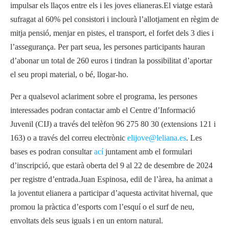
impulsar els llaços entre els i les joves elianeras.El viatge estarà
sufragat al 60% pel consistori i inclourà l’allotjament en règim de
mitja pensió, menjar en pistes, el transport, el forfet dels 3 dies i
l’assegurança. Per part seua, les persones participants hauran
d’abonar un total de 260 euros i tindran la possibilitat d’aportar
el seu propi material, o bé, llogar-ho.
Per a qualsevol aclariment sobre el programa, les persones
interessades podran contactar amb el Centre d’Informació
Juvenil (CIJ) a través del telèfon 96 275 80 30 (extensions 121 i
163) o a través del correu electrònic
elijove@leliana.es
. Les
bases es podran consultar
ací
juntament amb el formulari
d’inscripció, que estarà oberta del 9 al 22 de desembre de 2024
per registre d’entrada.Juan Espinosa, edil de l’àrea, ha animat a
la joventut elianera a participar d’aquesta activitat hivernal, que
promou la pràctica d’esports com l’esquí o el surf de neu,
envoltats dels seus iguals i en un entorn natural.