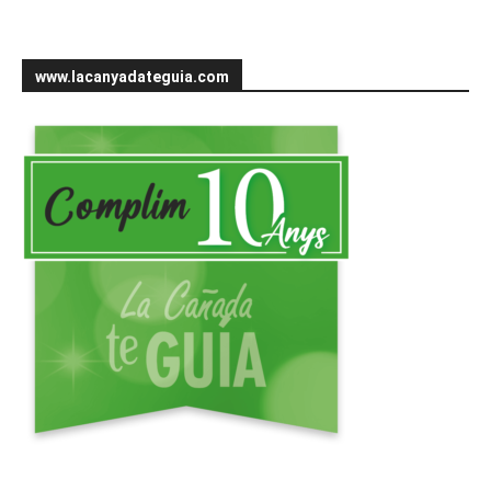
www.lacanyadateguia.com