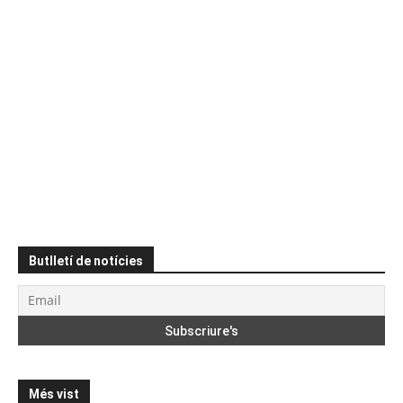
Butlletí de notícies
Més vist