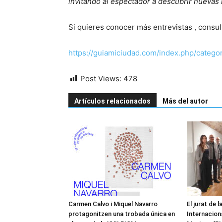
invitando al espectador a descubrir nuevas 
Si quieres conocer más entrevistas , consul
https://guiamiciudad.com/index.php/categor
Post Views:
478
Artículos relacionados
Más del autor
Carmen Calvo i Miquel Navarro
El jurat de l
protagonitzen una trobada única en
Internacion