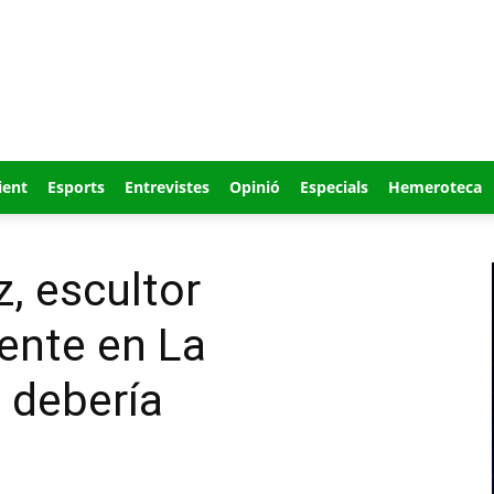
ient
Esports
Entrevistes
Opinió
Especials
Hemeroteca
, escultor
dente en La
e debería