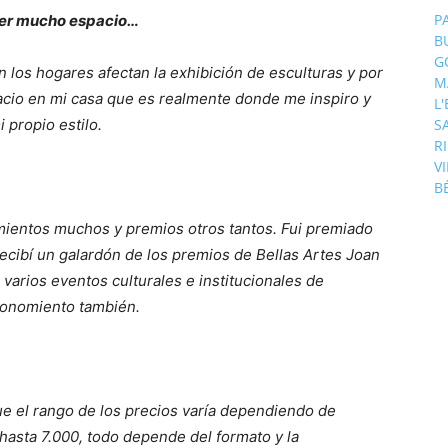
P
ener mucho espacio…
B
G
en los hogares afectan la exhibición de esculturas y por
M
acio en mi casa que es realmente donde me inspiro y
L
 propio estilo.
S
R
V
B
imientos muchos y premios otros tantos. Fui premiado
ecibí un galardón de los premios de Bellas Artes Joan
arios eventos culturales e institucionales de
economiento también.
e el rango de los precios varía dependiendo de
asta 7.000, todo depende del formato y la