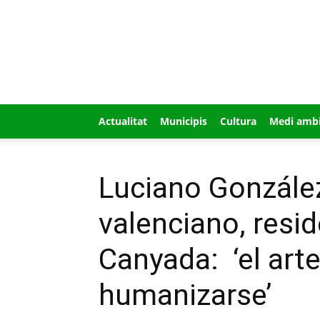
GUÍA
MI
CIUDAD
Actualitat
Municipis
Cultura
Medi amb
Luciano González
valenciano, resi
Canyada: ‘el art
humanizarse’