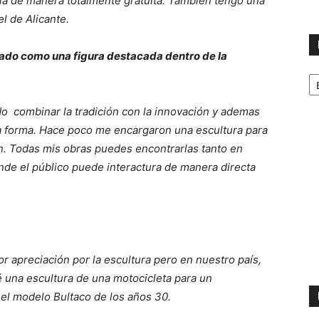
arla de manera totalmente gratuita. También tengo una
l de Alicante.
dado como una figura destacada dentro de la
No
p
m
ido combinar la tradición con la innovación y ademas
 la forma. Hace poco me encargaron una escultura para
tán. Todas mis obras puedes encontrarlas tanto en
de el público puede interactura de manera directa
 apreciación por la escultura pero en nuestro país,
é una escultura de una motocicleta para un
n el modelo Bultaco de los años 30.