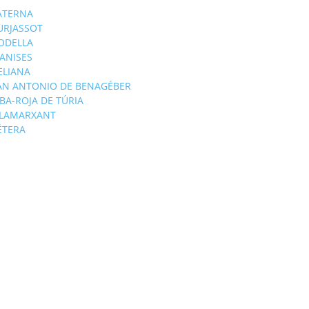
ATERNA
URJASSOT
ODELLA
ANISES
'ELIANA
AN ANTONIO DE BENAGÉBER
IBA-ROJA DE TÚRIA
ILAMARXANT
ÉTERA