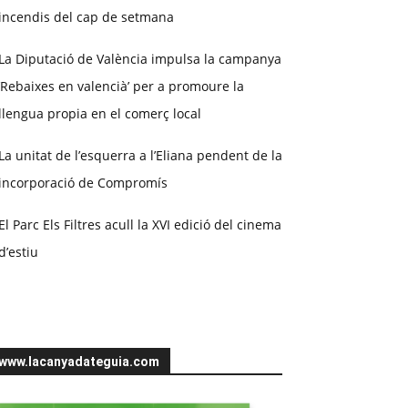
incendis del cap de setmana
La Diputació de València impulsa la campanya
‘Rebaixes en valencià’ per a promoure la
llengua propia en el comerç local
La unitat de l’esquerra a l’Eliana pendent de la
incorporació de Compromís
El Parc Els Filtres acull la XVI edició del cinema
d’estiu
www.lacanyadateguia.com