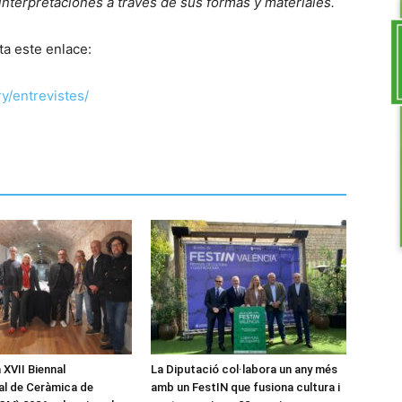
interpretaciones a través de sus formas y materiales.
ta este enlace:
y/entrevistes/
a XVII Biennal
La Diputació col·labora un any més
al de Ceràmica de
amb un FestIN que fusiona cultura i