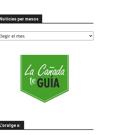
Notícies per mesos
tícies
er
esos
L’oratge a: