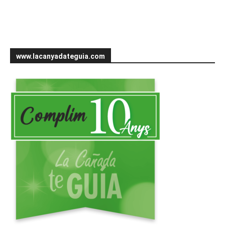
www.lacanyadateguia.com