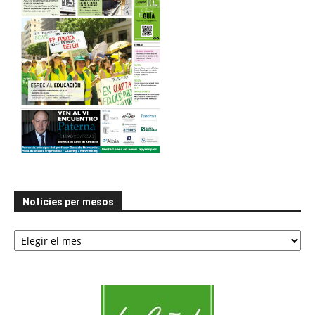
Notícies per mesos
Notícies
per
mesos