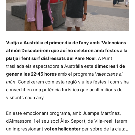
Viatja a Austràlia el primer dia de l’any amb ‘Valencians
al món’Descobrirem que ací ho celebren amb festes a la
platja i fent surf disfressats del Pare Noel
. À Punt
trasllada els espectadors a Austràlia este
dimecres 1 de
gener a les 22:45 hores
amb el programa
Valencians al
món
. Coneixerem com esta regió viu les festes i com s’ha
convertit en una potència turística que acull milions de
visitants cada any.
En este emocionant programa, amb Juampe Martínez,
d’Almassora, i el seu soci Àlex Saport, de Vila-real, farem
un impressionant
vol en helicòpter
per sobre de la ciutat.