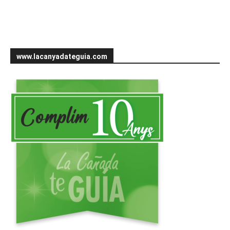
www.lacanyadateguia.com