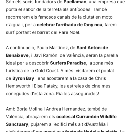
Són els socis fundadors de
Paellaman
, una empresa que
porta el sabor de la terreta als antípodes. També
recorrerem els famosos canals de la ciutat en moto
d’aigua i, per a
celebrar l’arribada de l’any nou
, farem
surf portant el barret del Pare Noel.
A continuació, Paula Martínez, de
Sant Antoni de
Benaixeve,
i Javi Ramón, de València, seran la parella
ideal per a descobrir
Surfers Paradise
, la zona més
turística de la Gold Coast. A més, visitarem el poblat
de
Byron Bay
i ens acostarem a la casa de Chris
Hemsworth i Elsa Pataky, les estreles de cine més
conegudes d’esta zona. Rialles assegurades!
Amb Borja Molina i Andrea Hernández, també de
València, abraçarem els
coales al Currumbin Wildlife
Sanctuary
, pujarem a l’edifici més alt d’Austràlia i
disfrutarem d’una grandiosa
festa de Nadal a la platja
. La