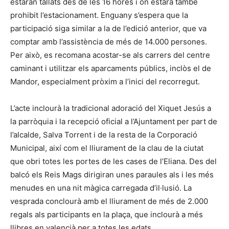
estaran tallats des de les 16 hores i on estarà també
prohibit l’estacionament. Enguany s’espera que la
participació siga similar a la de l’edició anterior, que va
comptar amb l’assistència de més de 14.000 persones.
Per això, es recomana acostar-se als carrers del centre
caminant i utilitzar els aparcaments públics, inclòs el de
Mandor, especialment pròxim a l’inici del recorregut.
L’acte inclourà la tradicional adoració del Xiquet Jesús a
la parròquia i la recepció oficial a l’Ajuntament per part de
l’alcalde, Salva Torrent i de la resta de la Corporació
Municipal, així com el lliurament de la clau de la ciutat
que obri totes les portes de les cases de l’Eliana. Des del
balcó els Reis Mags dirigiran unes paraules als i les més
menudes en una nit màgica carregada d’il·lusió. La
vesprada conclourà amb el lliurament de més de 2.000
regals als participants en la plaça, que inclourà a més
llibres en valencià per a totes les edats.