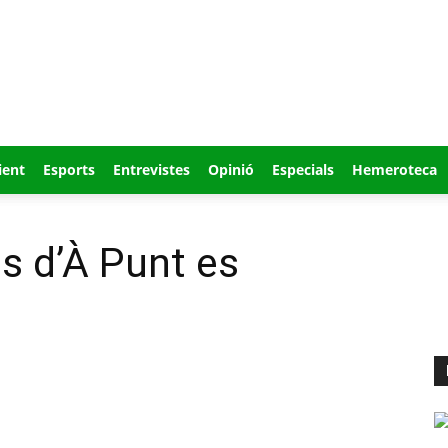
ient
Esports
Entrevistes
Opinió
Especials
Hemeroteca
ls d’À Punt es