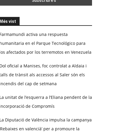
Més vist
Farmamundi activa una respuesta
humanitaria en el Parque Tecnológico para
los afectados por los terremotos en Venezuela
Dol oficial a Manises, foc controlat a Aldaia i
talls de trànsit als accessos al Saler són els
incendis del cap de setmana
La unitat de l’esquerra a l’Eliana pendent de la
incorporació de Compromís
La Diputació de València impulsa la campanya
‘Rebaixes en valencià’ per a promoure la