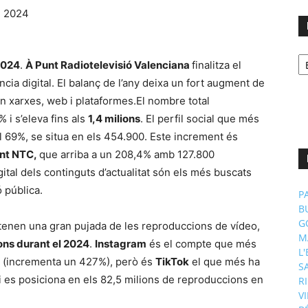
No
 2024
.
À Punt Radiotelevisió Valenciana
finalitza el
p
m
a digital. El balanç de l’any deixa un fort augment de
n xarxes, web i plataformes.El nombre total
i s’eleva fins als
1,4 milions
. El perfil social que més
69%, se situa en els 454.900. Este increment és
nt NTC,
que arriba a un 208,4% amb 127.800
ital dels continguts d’actualitat són els més buscats
ó pública.
P
B
G
a tenen una gran pujada de les reproduccions de vídeo,
M
ons durant el 2024
.
Instagram
és el compte que més
L
s (incrementa un 427%), però és
TikTok
el que més ha
S
 i es posiciona en els 82,5 milions de reproduccions en
R
V