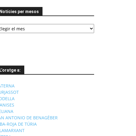
Notícies per mesos
tícies
er
esos
L’oratge a:
ATERNA
URJASSOT
ODELLA
ANISES
'ELIANA
AN ANTONIO DE BENAGÉBER
IBA-ROJA DE TÚRIA
ILAMARXANT