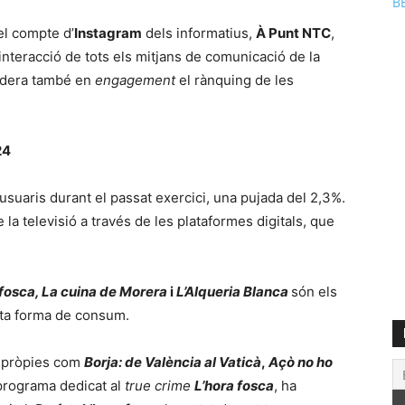
B
el compte d’
Instagram
dels informatius,
À Punt NTC
,
interacció de tots els mitjans de comunicació de la
idera també en
engagement
el rànquing de les
24
’usuaris durant el passat exercici, una pujada del 2,3%.
a televisió a través de les plataformes digitals, que
 fosca, La cuina de Morera
i
L’Alqueria Blanca
són els
ta forma de consum.
s pròpies com
Borja: de València al Vaticà
,
Açò no ho
 programa dedicat al
true crime
L’hora fosca
, ha