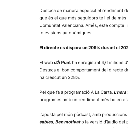
Destaca de manera especial el rendiment d
que és el que més seguidors té i el de més 
Comunitat Valenciana. Amés, este compte l
televisions autonòmiques.
El directe es dispara un 209% durant el 20
El web
d’À Punt
ha enregistrat 4,6 milions d
Destaca el bon comportament del directe de l
ha crescut un 228%.
Pel que fa a programació A La Carta,
L’hora
programes amb un rendiment més bo en es
L’aposta pel món pòdcast, amb produccion
sabies
,
Ben motivat
o la versió d’àudio del