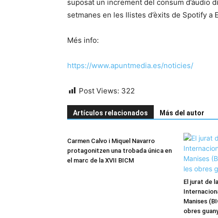
suposat un increment del consum d’àudio dig
setmanes en les llistes d’èxits de Spotify a
Més info:
https://www.apuntmedia.es/noticies/
Post Views:
322
Artículos relacionados
Más del autor
Carmen Calvo i Miquel Navarro
protagonitzen una trobada única en
el marc de la XVII BICM
El jurat de l
Internacion
Manises (BI
obres guan