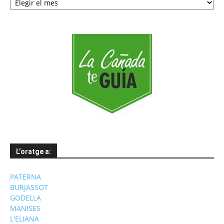
per
mesos
L’oratge a:
PATERNA
BURJASSOT
GODELLA
MANISES
L'ELIANA