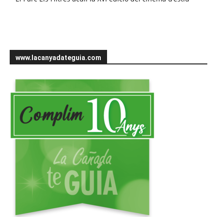
www.lacanyadateguia.com