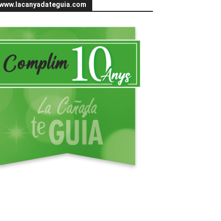
www.lacanyadateguia.com