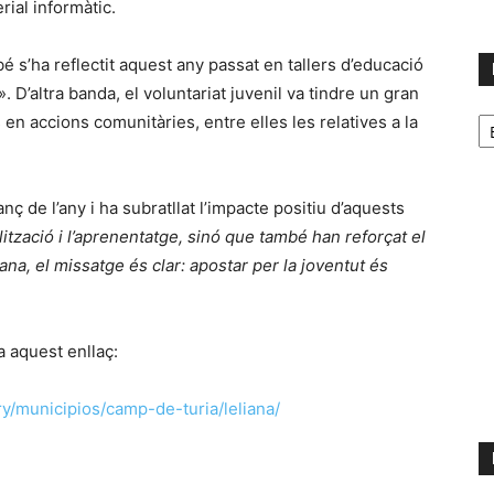
rial informàtic.
ambé s’ha reflectit aquest any passat en tallers d’educació
 D’altra banda, el voluntariat juvenil va tindre un gran
No
n accions comunitàries, entre elles les relatives a la
p
m
nç de l’any i ha subratllat l’impacte positiu d’aquests
lització i l’aprenentatge, sinó que també han reforçat el
iana, el missatge és clar: apostar per la joventut és
a aquest enllaç:
y/municipios/camp-de-turia/leliana/