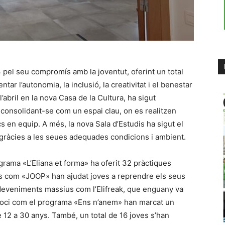
 pel seu compromís amb la joventut, oferint un total
tar l’autonomia, la inclusió, la creativitat i el benestar
’abril en la nova Casa de la Cultura, ha sigut
, consolidant-se com un espai clau, on es realitzen
cs en equip. A més, la nova Sala d’Estudis ha sigut el
s, gràcies a les seues adequades condicions i ambient.
rama «L’Eliana et forma» ha oferit 32 pràctiques
ers com «JOOP» han ajudat joves a reprendre els seus
sdeveniments massius com l’Elifreak, que enguany va
 d’oci com el programa «Ens n’anem» han marcat un
e 12 a 30 anys. També, un total de 16 joves s’han