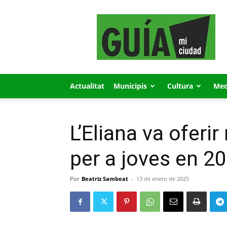
GUÍA
MI
CIUDAD
Actualitat
Municipis
Cultura
Med
L’Eliana va oferi
per a joves en 2
Por
Beatriz Sambeat
-
13 de enero de 2025