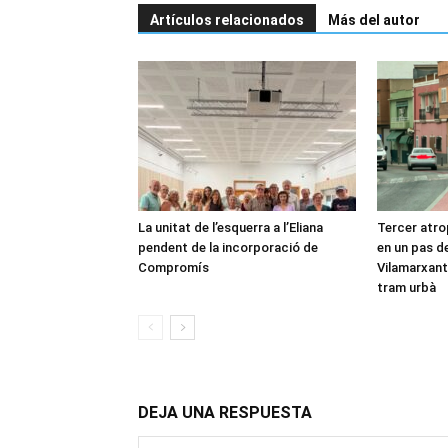
Artículos relacionados
Más del autor
La unitat de l’esquerra a l’Eliana
Tercer atro
pendent de la incorporació de
en un pas de
Compromís
Vilamarxant:
tram urbà
DEJA UNA RESPUESTA