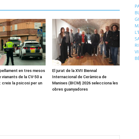
P
B
G
M
L
S
R
V
B
pellament en tres mesos
El jurat de la XVII Biennal
 vianants de la CV-50 a
Internacional de Ceràmica de
 creix la psicosi per un
Manises (BICM) 2026 selecciona les
obres guanyadores