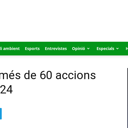
i ambient
Esports
Entrevistes
Opinió
Especials
r més de 60 accions
024