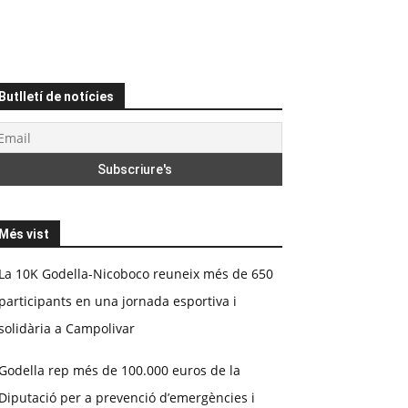
Butlletí de notícies
Més vist
La 10K Godella-Nicoboco reuneix més de 650
participants en una jornada esportiva i
solidària a Campolivar
Godella rep més de 100.000 euros de la
Diputació per a prevenció d’emergències i