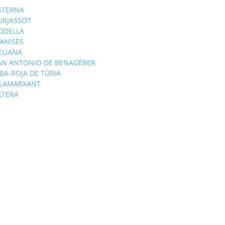
ATERNA
URJASSOT
ODELLA
ANISES
'ELIANA
AN ANTONIO DE BENAGÉBER
IBA-ROJA DE TÚRIA
ILAMARXANT
ÉTERA