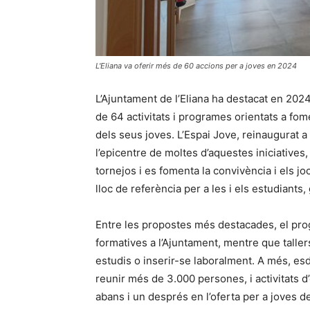
L'Eliana va oferir més de 60 accions per a joves en 2024
L’Ajuntament de l’Eliana ha destacat en 2024
de 64 activitats i programes orientats a fomen
dels seus joves. L’Espai Jove, reinaugurat a l
l’epicentre de moltes d’aquestes iniciatives
tornejos i es fomenta la convivència i els jo
lloc de referència per a les i els estudiant
Entre les propostes més destacades, el prog
formatives a l’Ajuntament, mentre que tall
estudis o inserir-se laboralment. A més, e
reunir més de 3.000 persones, i activitats
abans i un després en l’oferta per a joves d