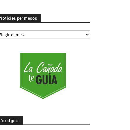
Notícies per mesos
tícies
er
esos
L’oratge a: