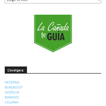
per
mesos
L’oratge a:
PATERNA
BURJASSOT
GODELLA
MANISES
L'ELIANA