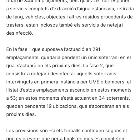
total de 344 emplaçaments, dels quals 291 corresponen
a servicis complets d’extracció d’aigua estancada, retirada
de fang, vehicles, objectes i altres residus procedents de
trasters, estan inclosos també els servicis de neteja i
desinfecció.
En la fase 1 que suposava l’actuació en 291
emplaçaments, quedaria pendent un únic soterrani en el
qual s’actuarà en els pròxims dies. La fase 2, que
consistix a netejar i desinfectar aquells soterranis
intervinguts en primera instància per UME o bombers, el
llistat d’estos emplaçaments ascendix en estos moments
a 53; en estos moments s’està actuant en 34 soterranis,
queden pendents 19 ubicacions, que s’abordaran en els
pròxims dies.
Les previsions són -si els treballs continuen segons el
que es preveu- que per a finals de mes es completen