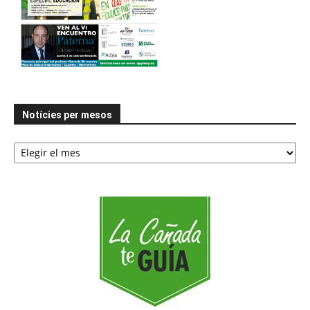
Notícies per mesos
Notícies
per
mesos