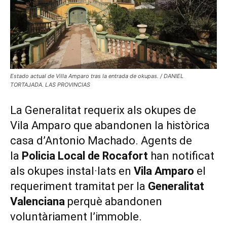
Estado actual de Villa Amparo tras la entrada de okupas. / DANIEL
TORTAJADA. LAS PROVINCIAS
La Generalitat requerix als okupes de
Vila Amparo que abandonen la històrica
casa d’Antonio Machado. Agents de
la
Policia Local de Rocafort
han notificat
als okupes instal·lats en
Vila Amparo
el
requeriment tramitat per la
Generalitat
Valenciana
perquè abandonen
voluntàriament l’immoble.