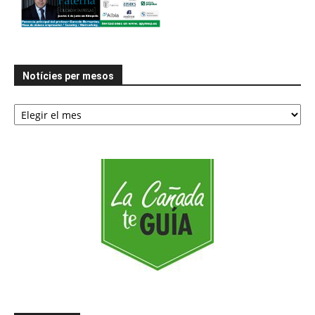
Notícies per mesos
Notícies
per
mesos