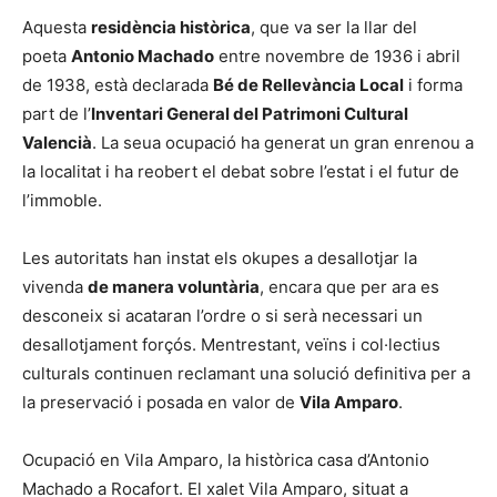
Aquesta
residència històrica
, que va ser la llar del
poeta
Antonio Machado
entre novembre de 1936 i abril
de 1938, està declarada
Bé de Rellevància Local
i forma
part de l’
Inventari General del Patrimoni Cultural
Valencià
. La seua ocupació ha generat un gran enrenou a
la localitat i ha reobert el debat sobre l’estat i el futur de
l’immoble.
Les autoritats han instat els okupes a desallotjar la
vivenda
de manera voluntària
, encara que per ara es
desconeix si acataran l’ordre o si serà necessari un
desallotjament forçós. Mentrestant, veïns i col·lectius
culturals continuen reclamant una solució definitiva per a
la preservació i posada en valor de
Vila Amparo
.
Ocupació en Vila Amparo, la històrica casa d’Antonio
Machado a Rocafort. El xalet Vila Amparo, situat a