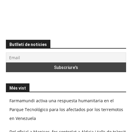
Butlletí de notícies
Més vist
Farmamundi activa una respuesta humanitaria en el
Parque Tecnológico para los afectados por los terremotos
en Venezuela
Dol oficial a Manises, foc controlat a Aldaia i talls de trànsit