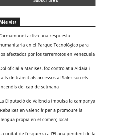
Més vist
Farmamundi activa una respuesta
humanitaria en el Parque Tecnológico para
los afectados por los terremotos en Venezuela
Dol oficial a Manises, foc controlat a Aldaia i
talls de trànsit als accessos al Saler són els
incendis del cap de setmana
La Diputació de València impulsa la campanya
‘Rebaixes en valencià’ per a promoure la
llengua propia en el comerç local
La unitat de l’esquerra a l’Eliana pendent de la