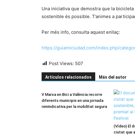
Una iniciativa que demostra que la bicicleta
sostenible és possible. T’animes a participa
Per més info, consulta aquest enllaç:
https://guiamiciudad.com/index.php/category
Post Views:
507
Artículos relacionados
Más del autor
V Marxa en Bici a València recorre
diferents municipis en una jornada
reivindicativa per la mobilitat segura
(Vídeo) El 
ciutat que 