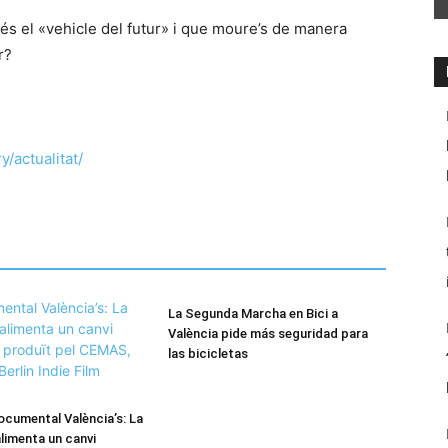
 és el «vehicle del futur» i que moure’s de manera
r?
/actualitat/
La Segunda Marcha en Bici a
València pide más seguridad para
las bicicletas
documental València’s: La
alimenta un canvi