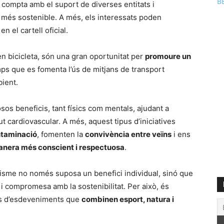
B
 compta amb el suport de diverses entitats i
 més sostenible. A més, els interessats poden
n el cartell oficial.
s en bicicleta, són una gran oportunitat per
promoure un
mps que es fomenta l’ús de mitjans de transport
ient.
osos beneficis, tant físics com mentals, ajudant a
alut cardiovascular. A més, aquest tipus d’iniciatives
ntaminació
, fomenten la
convivència entre veïns
i ens
manera més conscient i respectuosa
.
clisme no només suposa un benefici individual, sinó que
i compromesa amb la sostenibilitat. Per això, és
us d’esdeveniments que
combinen esport, natura i