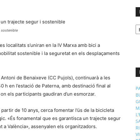
No
p
i sostenible
m
es localitats s’uniran en la IV Marxa amb bici a
bilitat sostenible i la seguretat en els desplaçaments
 Antoni de Benaixeve (CC Pujols), continuarà a les
40 h en l’estació de Paterna, amb destinació final al
P
 on els participants gaudiran d’un esmorzar.
B
G
M
partir de 10 anys, cerca fomentar l’ús de la bicicleta
L
gic. «És fonamental que es garantisca un trajecte segur
S
t a València», assenyalen els organitzadors.
R
V