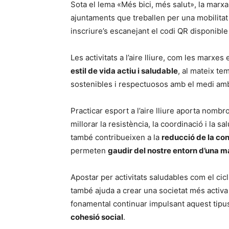
Sota el lema «Més bici, més salut», la marxa
ajuntaments que treballen per una mobilitat
inscriure’s escanejant el codi QR disponible e
Les activitats a l’aire lliure, com les marxe
estil de vida actiu i saludable
, al mateix te
sostenibles i respectuosos amb el medi amb
Practicar esport a l’aire lliure aporta nombr
millorar la resistència, la coordinació i la s
també contribueixen a la
reducció de la co
permeten
gaudir del nostre entorn d’una 
Apostar per activitats saludables com el ci
també ajuda a crear una societat més activa 
fonamental continuar impulsant aquest tip
cohesió social
.