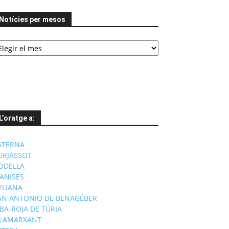
Notícies per mesos
tícies
er
esos
L’oratge a:
ATERNA
URJASSOT
ODELLA
ANISES
'ELIANA
AN ANTONIO DE BENAGÉBER
IBA-ROJA DE TÚRIA
ILAMARXANT