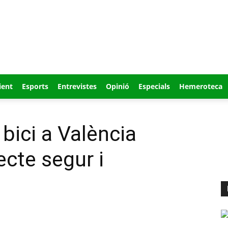
ient
Esports
Entrevistes
Opinió
Especials
Hemeroteca
bici a València
ecte segur i