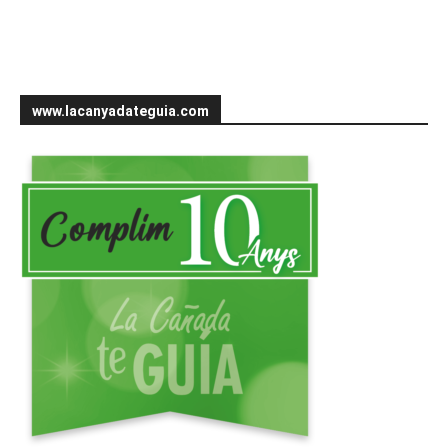
www.lacanyadateguia.com