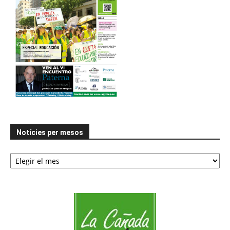
Notícies per mesos
Notícies
per
mesos