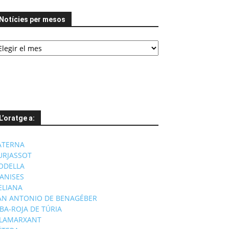
Notícies per mesos
tícies
er
esos
L’oratge a:
ATERNA
URJASSOT
ODELLA
ANISES
'ELIANA
AN ANTONIO DE BENAGÉBER
IBA-ROJA DE TÚRIA
ILAMARXANT