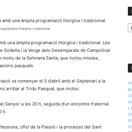
No
p
ogramació litúrgica i tradicional
m
b una àmplia programació litúrgica i tradicional. Les
e Godella i la Verge dels Desemparats de Campolivar
 motiu de la Setmana Santa, que inclou misses,
racions pasquals.
ació va començar el 5 d’abril amb el Septenari a la
P
ins arribar al Tridu Pasqual, que inclou:
B
G
M
del Senyor a les 20 h, seguida d’un encontre fraternal
L
0 h.
S
R
V
nfessions, ofici de la Passió i la processó del Sant