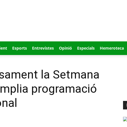
ient
Esports
Entrevistes
Opinió
Especials
Hemeroteca
ensament la Setmana
mplia programació
onal