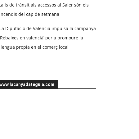
talls de trànsit als accessos al Saler són els
incendis del cap de setmana
La Diputació de València impulsa la campanya
‘Rebaixes en valencià’ per a promoure la
llengua propia en el comerç local
www.lacanyadateguia.com