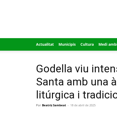
GUÍA
MI
CIUDAD
Actualitat
Municipis
Cultura
Medi amb
Godella viu int
Santa amb una à
litúrgica i tradici
Por
Beatriz Sambeat
-
18 de abril de 2025