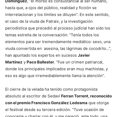
Domínguez
, “el morbo es consustancial al ser humano,
hasta que, a ojos del público, realidad y ficción se
interrelacionan y los límites se diluyen”. En este sentido,
el caso de la viuda de Patraix, y la investigación
periodística que precedió al proceso judicial han sido los
temas estrella de la conversación: “Tenía todos los
elementos para ser tremendamente mediático: sexo, una
viuda convertida en asesina, las lágrimas de cocodrilo…”,
han apuntado los expertos en sucesos
Javier
Martínez
y
Paco Ballester
. “Fue un crimen patriarcal,
donde los principales implicados eran muy machistas, y
eso es algo que irremediablemente llama la atención”.
El cierre de la velada ha tenido como protagonista
absoluto al escritor de Sedaví
Ferran Torrent, reconocido
con el premio Francisco González Ledesma
que otorga
el festival desde su tercera edición. “Tuve ocasión de
conocerle y charlar con él, y me pareció, ante todo, una