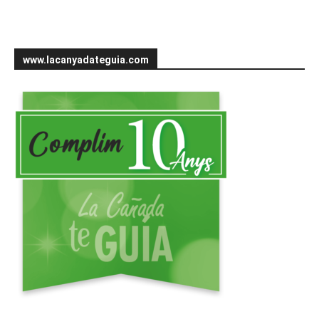
www.lacanyadateguia.com