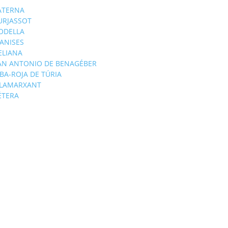
ATERNA
URJASSOT
ODELLA
ANISES
'ELIANA
AN ANTONIO DE BENAGÉBER
IBA-ROJA DE TÚRIA
ILAMARXANT
ÉTERA