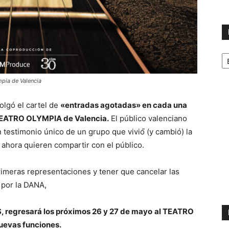
No
p
m
ympia de Valencia
colgó el cartel de
«entradas agotadas» en cada una
 TEATRO OLYMPIA de Valencia.
El público valenciano
testimonio único de un grupo que vivió́ (y cambió) la
e ahora quieren compartir con el público.
primeras representaciones y tener que cancelar las
 por la DANA,
 regresará los próximos 26 y 27 de mayo
al TEATRO
uevas funciones.