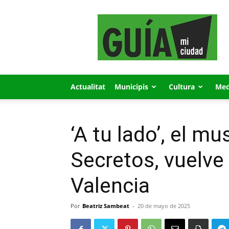
GUÍA
MI
CIUDAD
Actualitat
Municipis
Cultura
Med
‘A tu lado’, el m
Secretos, vuelve
Valencia
Por
Beatriz Sambeat
-
20 de mayo de 2025