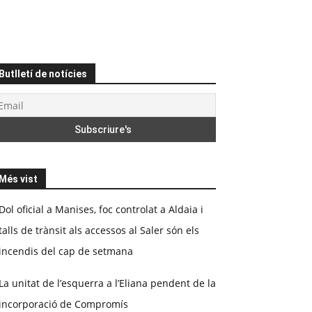
Butlletí de notícies
Més vist
Dol oficial a Manises, foc controlat a Aldaia i
talls de trànsit als accessos al Saler són els
incendis del cap de setmana
La unitat de l’esquerra a l’Eliana pendent de la
incorporació de Compromís