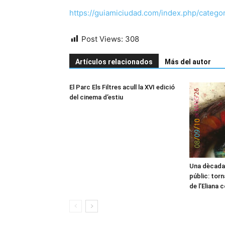
https://guiamiciudad.com/index.php/category
Post Views:
308
Artículos relacionados
Más del autor
El Parc Els Filtres acull la XVI edició
del cinema d’estiu
Una dècada 
públic: tor
de l’Eliana 