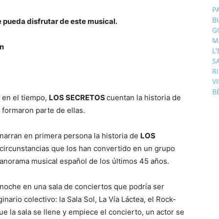
P
B
e pueda disfrutar de este musical.
G
M
en
L
S
R
V
B
s en el tiempo,
LOS SECRETOS
cuentan la historia de
 formaron parte de ellas.
narran en primera persona la historia de
LOS
s circunstancias que los han convertido en un grupo
panorama musical español de los últimos 45 años.
 noche en una sala de conciertos que podría ser
nario colectivo: la Sala Sol, La Vía Láctea, el Rock-
ue la sala se llene y empiece el concierto, un actor se