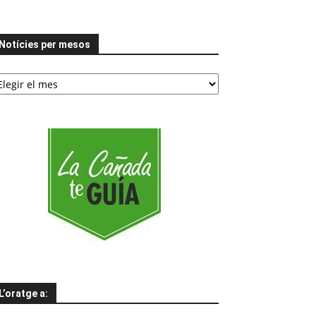
Notícies per mesos
tícies
er
esos
L’oratge a: