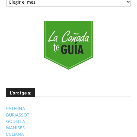
per
mesos
L’oratge a:
PATERNA
BURJASSOT
GODELLA
MANISES
L'ELIANA