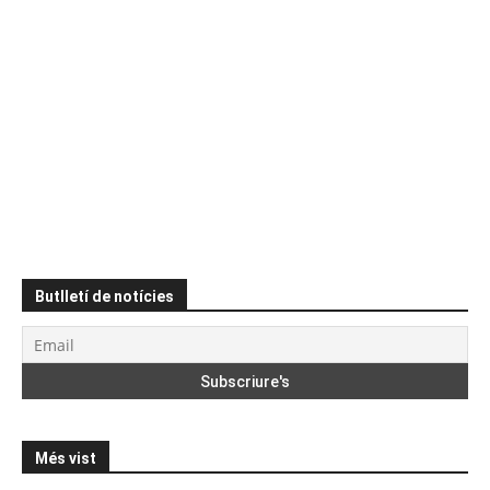
Butlletí de notícies
Més vist