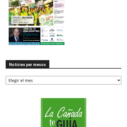
Notícies per mesos
Notícies
per
mesos