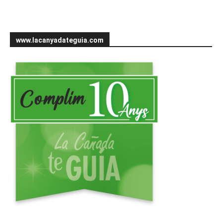
www.lacanyadateguia.com