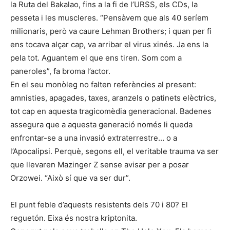
la Ruta del Bakalao, fins a la fi de l’URSS, els CDs, la
pesseta i les muscleres. “Pensàvem que als 40 seríem
milionaris, però va caure Lehman Brothers; i quan per fi
ens tocava alçar cap, va arribar el virus xinés. Ja ens la
pela tot. Aguantem el que ens tiren. Som com a
paneroles”, fa broma l’actor.
En el seu monòleg no falten referències al present:
amnisties, apagades, taxes, aranzels o patinets elèctrics,
tot cap en aquesta tragicomèdia generacional. Badenes
assegura que a aquesta generació només li queda
enfrontar-se a una invasió extraterrestre… o a
l’Apocalipsi. Perquè, segons ell, el veritable trauma va ser
que llevaren Mazinger Z sense avisar per a posar
Orzowei. “Això sí que va ser dur”.
El punt feble d’aquests resistents dels 70 i 80? El
reguetón. Eixa és nostra kriptonita.