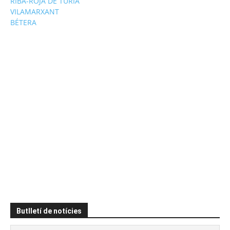
RIBA-ROJA DE TÚRIA
VILAMARXANT
BÉTERA
Butlletí de notícies