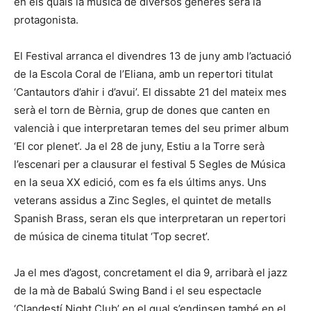
en els quals la música de diversos gèneres serà la
protagonista.
El Festival arranca el divendres 13 de juny amb l’actuació
de la Escola Coral de l’Eliana, amb un repertori titulat
‘Cantautors d’ahir i d’avui’. El dissabte 21 del mateix mes
serà el torn de Bèrnia, grup de dones que canten en
valencià i que interpretaran temes del seu primer album
‘El cor plenet’. Ja el 28 de juny, Estiu a la Torre serà
l’escenari per a clausurar el festival 5 Segles de Música
en la seua XX edició, com es fa els últims anys. Uns
veterans assidus a Zinc Segles, el quintet de metalls
Spanish Brass, seran els que interpretaran un repertori
de música de cinema titulat ‘Top secret’.
Ja el mes d’agost, concretament el dia 9, arribarà el jazz
de la mà de Babalú Swing Band i el seu espectacle
‘Clandestí Night Club’ en el qual s’endinsen també en el