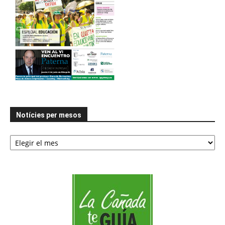
Notícies per mesos
Notícies
per
mesos