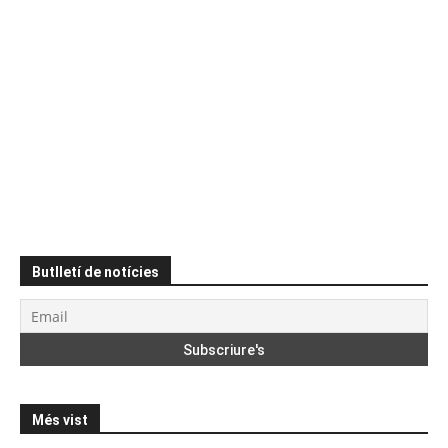
Butlletí de notícies
Més vist