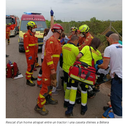
Rescat d’un home atrapat entre un tractor i una caseta d’eines a Bétera