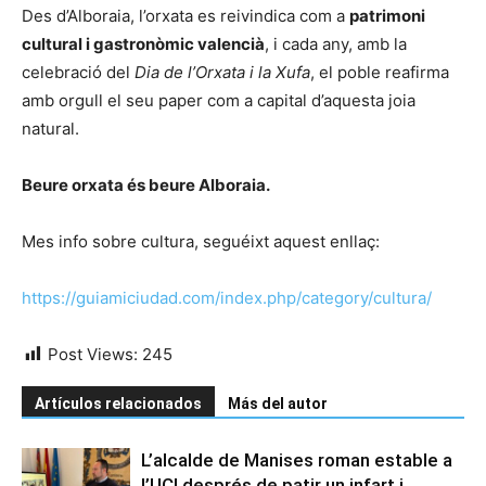
Des d’Alboraia, l’orxata es reivindica com a
patrimoni
cultural i gastronòmic valencià
, i cada any, amb la
celebració del
Dia de l’Orxata i la Xufa
, el poble reafirma
amb orgull el seu paper com a capital d’aquesta joia
natural.
Beure orxata és beure Alboraia.
Mes info sobre cultura, seguéixt aquest enllaç:
https://guiamiciudad.com/index.php/category/cultura/
Post Views:
245
Artículos relacionados
Más del autor
L’alcalde de Manises roman estable a
l’UCI després de patir un infart i