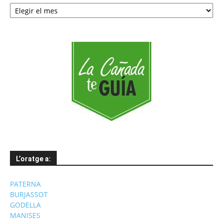
Notícies
per
mesos
L’oratge a:
PATERNA
BURJASSOT
GODELLA
MANISES