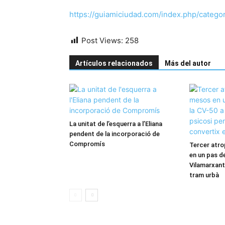
https://guiamiciudad.com/index.php/category
Post Views:
258
Artículos relacionados
Más del autor
La unitat de l’esquerra a l’Eliana
pendent de la incorporació de
Compromís
Tercer atro
en un pas de
Vilamarxant:
tram urbà