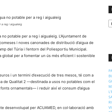
No
p
 a reg i aigualeig
m
ua no potable per a reg i aigualeig. L’Ajuntament de
’escomeses i noves canonades de distribució d’aigua de
amp del Túria i l’entorn del Poliesportiu Municipal.
 global per a fomentar un ús més eficient i sostenible
P
uros i un termini d’execució de tres mesos, té com a
B
G
aigua de Qualitat 2 —destinada a usos no potables com el
M
 fonts ornamentals— i reduir així el consum d’aigua
L
S
R
V
ecte desenvolupat per ACUAMED, en col·laboració amb