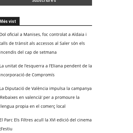
Més vist
Dol oficial a Manises, foc controlat a Aldaia i
talls de trànsit als accessos al Saler són els
incendis del cap de setmana
La unitat de l’esquerra a l’Eliana pendent de la
incorporació de Compromís
La Diputació de València impulsa la campanya
‘Rebaixes en valencià’ per a promoure la
llengua propia en el comerç local
El Parc Els Filtres acull la XVI edició del cinema
d’estiu