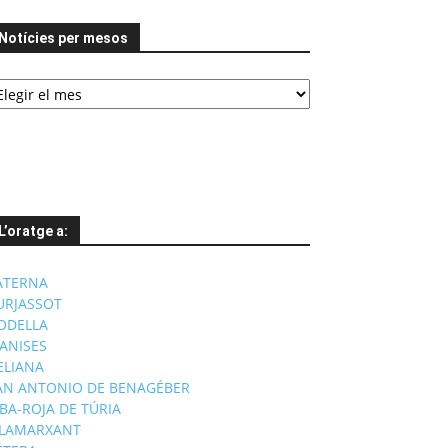
Notícies per mesos
tícies
er
esos
L’oratge a:
ATERNA
URJASSOT
ODELLA
ANISES
'ELIANA
AN ANTONIO DE BENAGÉBER
IBA-ROJA DE TÚRIA
ILAMARXANT