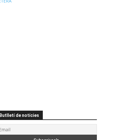
ÉTERA
Butlletí de notícies