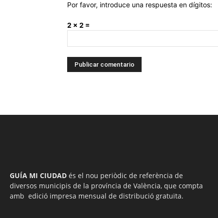
Por favor, introduce una respuesta en dígitos:
2 × 2 =
GUÍA MI CIUDAD
és el nou periòdic de referència de
diversos municipis de la província de València, que compta
amb edició impresa mensual de distribució gratuïta.