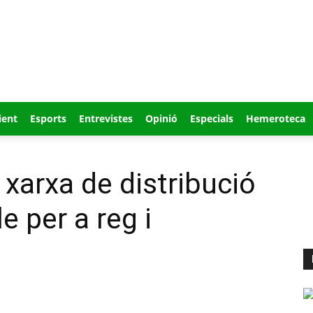
ient
Esports
Entrevistes
Opinió
Especials
Hemeroteca
a xarxa de distribució
e per a reg i