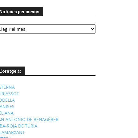
Notícies per mesos
tícies
er
esos
L’oratge a:
ATERNA
URJASSOT
ODELLA
ANISES
'ELIANA
AN ANTONIO DE BENAGÉBER
IBA-ROJA DE TÚRIA
ILAMARXANT