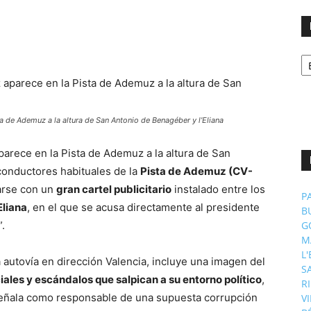
No
p
m
a de Ademuz a la altura de San Antonio de Benagéber y l’Eliana
arece en la Pista de Ademuz a la altura de San
 conductores habituales de la
Pista de Ademuz (CV-
arse con un
gran cartel publicitario
instalado entre los
P
Eliana
, en el que se acusa directamente al presidente
B
”.
G
M
L
la autovía en dirección Valencia, incluye una imagen del
S
ciales y escándalos que salpican a su entorno político
,
R
señala como responsable de una supuesta corrupción
V