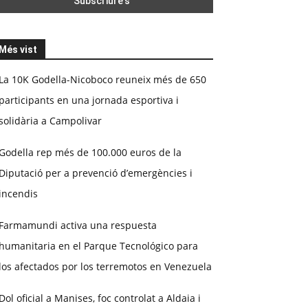
Més vist
La 10K Godella-Nicoboco reuneix més de 650
participants en una jornada esportiva i
solidària a Campolivar
Godella rep més de 100.000 euros de la
Diputació per a prevenció d’emergències i
incendis
Farmamundi activa una respuesta
humanitaria en el Parque Tecnológico para
los afectados por los terremotos en Venezuela
Dol oficial a Manises, foc controlat a Aldaia i