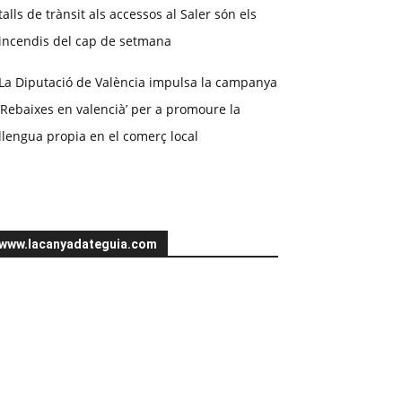
talls de trànsit als accessos al Saler són els
incendis del cap de setmana
La Diputació de València impulsa la campanya
‘Rebaixes en valencià’ per a promoure la
llengua propia en el comerç local
www.lacanyadateguia.com