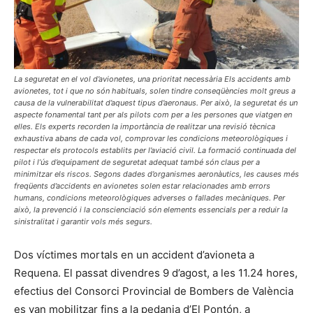
La seguretat en el vol d’avionetes, una prioritat necessària Els accidents amb
avionetes, tot i que no són habituals, solen tindre conseqüències molt greus a
causa de la vulnerabilitat d’aquest tipus d’aeronaus. Per això, la seguretat és un
aspecte fonamental tant per als pilots com per a les persones que viatgen en
elles. Els experts recorden la importància de realitzar una revisió tècnica
exhaustiva abans de cada vol, comprovar les condicions meteorològiques i
respectar els protocols establits per l’aviació civil. La formació continuada del
pilot i l’ús d’equipament de seguretat adequat també són claus per a
minimitzar els riscos. Segons dades d’organismes aeronàutics, les causes més
freqüents d’accidents en avionetes solen estar relacionades amb errors
humans, condicions meteorològiques adverses o fallades mecàniques. Per
això, la prevenció i la conscienciació són elements essencials per a reduir la
sinistralitat i garantir vols més segurs.
Dos víctimes mortals en un accident d’avioneta a
Requena. El passat divendres 9 d’agost, a les 11.24 hores,
efectius del Consorci Provincial de Bombers de València
es van mobilitzar fins a la pedania d’El Pontón, a