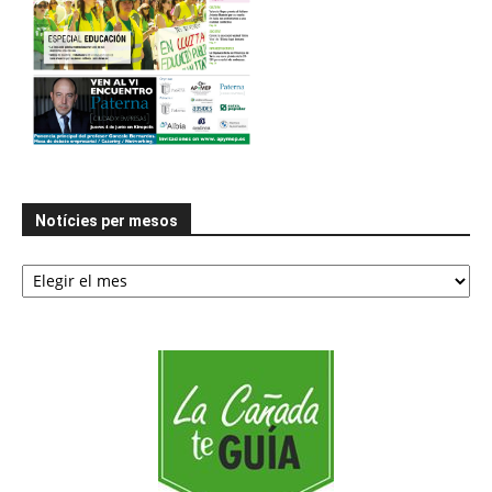
Notícies per mesos
Notícies
per
mesos