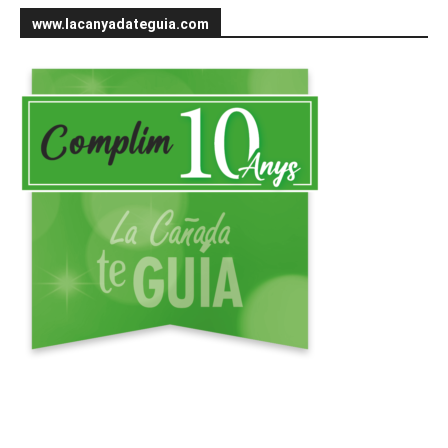
www.lacanyadateguia.com