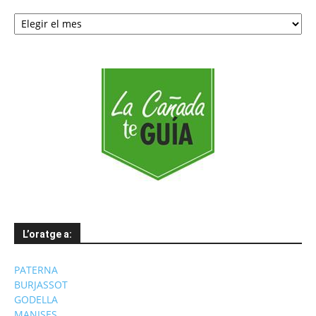
Notícies
per
mesos
L’oratge a:
PATERNA
BURJASSOT
GODELLA
MANISES