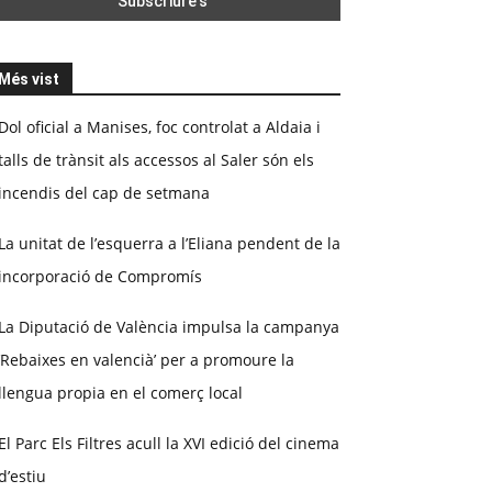
Més vist
Dol oficial a Manises, foc controlat a Aldaia i
talls de trànsit als accessos al Saler són els
incendis del cap de setmana
La unitat de l’esquerra a l’Eliana pendent de la
incorporació de Compromís
La Diputació de València impulsa la campanya
‘Rebaixes en valencià’ per a promoure la
llengua propia en el comerç local
El Parc Els Filtres acull la XVI edició del cinema
d’estiu