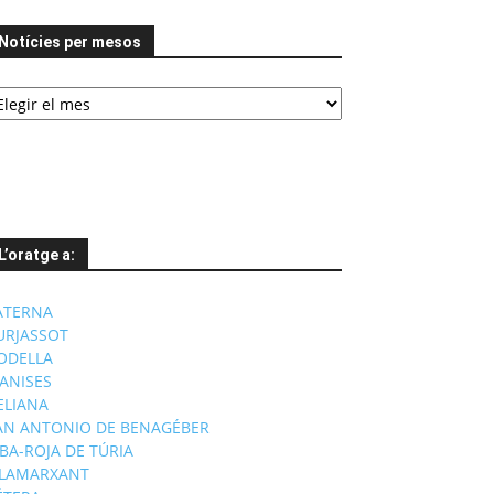
Notícies per mesos
tícies
er
esos
L’oratge a:
ATERNA
URJASSOT
ODELLA
ANISES
'ELIANA
AN ANTONIO DE BENAGÉBER
IBA-ROJA DE TÚRIA
ILAMARXANT