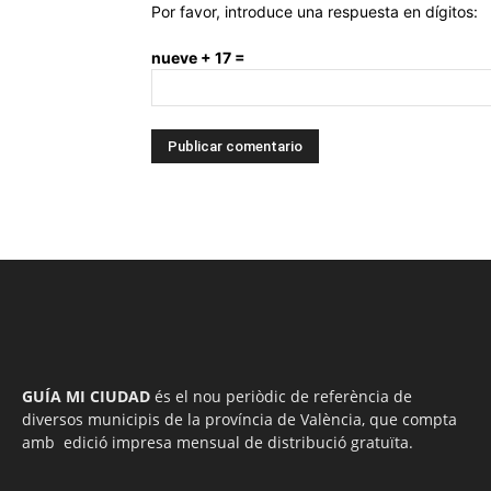
Por favor, introduce una respuesta en dígitos:
nueve + 17 =
GUÍA MI CIUDAD
és el nou periòdic de referència de
diversos municipis de la província de València, que compta
amb edició impresa mensual de distribució gratuïta.