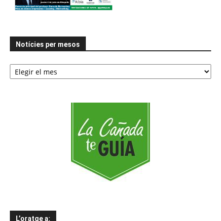
Notícies per mesos
Notícies
per
mesos
L’oratge a: