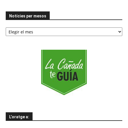
Notícies per mesos
Notícies
per
mesos
L’oratge a: