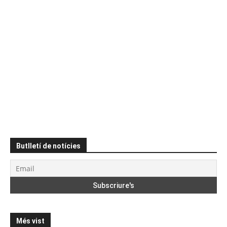
Butlletí de notícies
Més vist