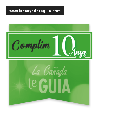
www.lacanyadateguia.com