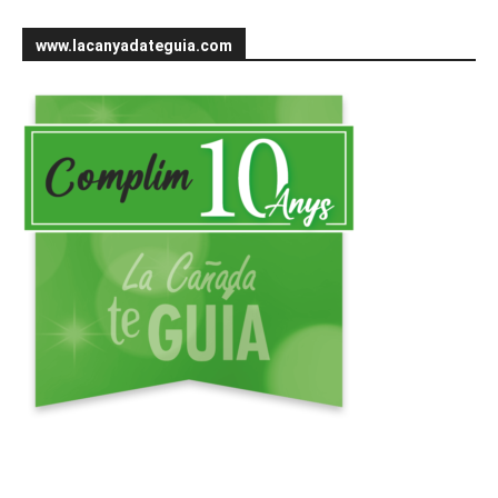
www.lacanyadateguia.com