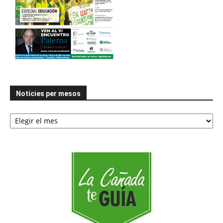
Notícies per mesos
Notícies
per
mesos