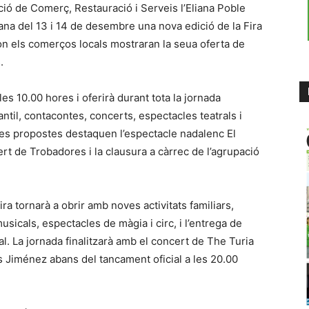
ció de Comerç, Restauració i Serveis l’Eliana Poble
na del 13 i 14 de desembre una nova edició de la Fira
 on els comerços locals mostraran la seua oferta de
.
les 10.00 hores i oferirà durant tota la jornada
fantil, contacontes, concerts, espectacles teatrals i
les propostes destaquen l’espectacle nadalenc El
cert de Trobadores i la clausura a càrrec de l’agrupació
ira tornarà a obrir amb noves activitats familiars,
sicals, espectacles de màgia i circ, i l’entrega de
l. La jornada finalitzarà amb el concert de The Turia
s Jiménez abans del tancament oficial a les 20.00