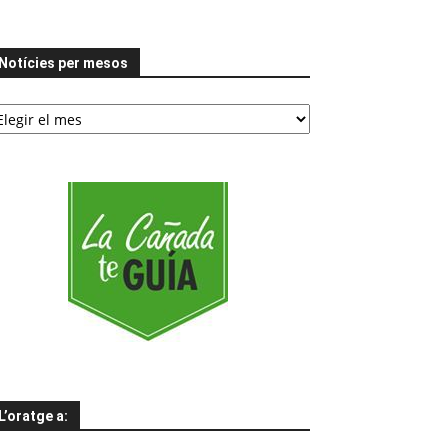
Notícies per mesos
tícies
er
esos
L’oratge a: