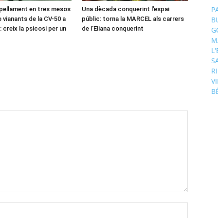
P
pellament en tres mesos
Una dècada conquerint l’espai
 vianants de la CV-50 a
públic: torna la MARCEL als carrers
B
 creix la psicosi per un
de l’Eliana conquerint
G
M
L
S
R
V
B