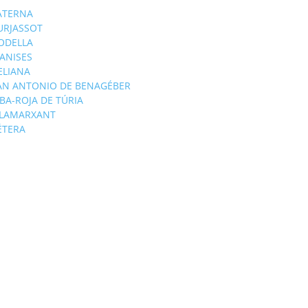
ATERNA
URJASSOT
ODELLA
ANISES
'ELIANA
AN ANTONIO DE BENAGÉBER
IBA-ROJA DE TÚRIA
ILAMARXANT
ÉTERA