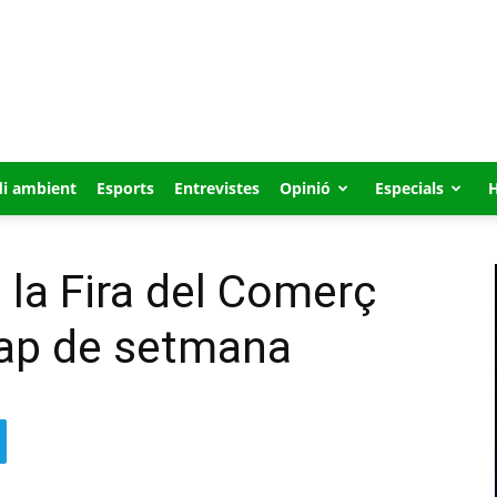
i ambient
Esports
Entrevistes
Opinió
Especials
à la Fira del Comerç
cap de setmana