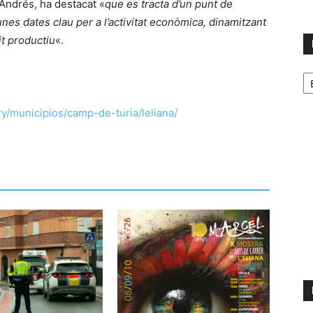
Andrés, ha destacat «
que es tracta d’un punt de
unes dates clau per a l’activitat econòmica, dinamitzant
it productiu
«.
No
p
m
y/municipios/camp-de-turia/leliana/