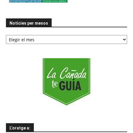
Notícies per mesos
Notícies
per
mesos
L’oratge a: