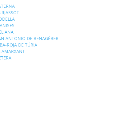
ATERNA
URJASSOT
ODELLA
ANISES
'ELIANA
AN ANTONIO DE BENAGÉBER
IBA-ROJA DE TÚRIA
ILAMARXANT
ÉTERA