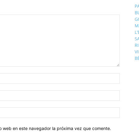
P
B
G
M
L
S
R
V
B
tio web en este navegador la próxima vez que comente.