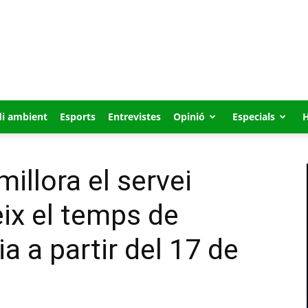
i ambient
Esports
Entrevistes
Opinió
Especials
illora el servei
eix el temps de
a a partir del 17 de