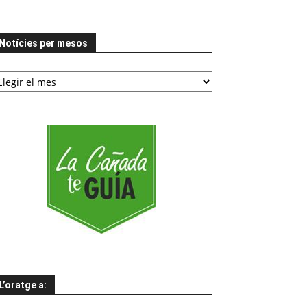
Notícies per mesos
tícies
er
esos
L’oratge a: