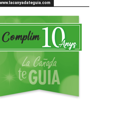
www.lacanyadateguia.com