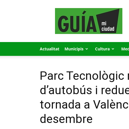
GUÍA
MI
CIUDAD
Actualitat
Municipis
Cultura
Med
Parc Tecnològic m
d’autobús i redu
tornada a Valènci
desembre