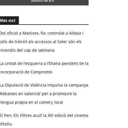
Més vist
Dol oficial a Manises, foc controlat a Aldaia i
talls de trànsit als accessos al Saler són els
incendis del cap de setmana
La unitat de l’esquerra a l’Eliana pendent de la
incorporació de Compromís
La Diputació de València impulsa la campanya
‘Rebaixes en valencià’ per a promoure la
llengua propia en el comerç local
El Parc Els Filtres acull la XVI edició del cinema
d’estiu