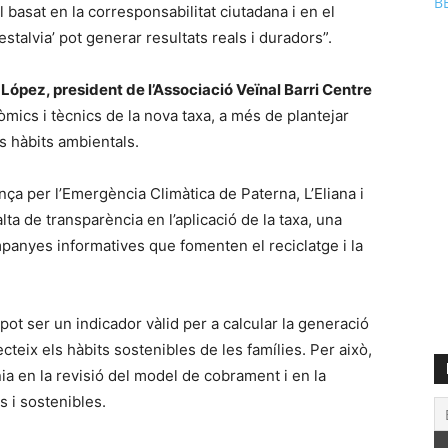
B
 basat en la corresponsabilitat ciutadana i en el
estalvia’ pot generar resultats reals i duradors”.
 López, president de l’Associació Veïnal Barri Centre
òmics i tècnics de la nova taxa, a més de plantejar
s hàbits ambientals.
nça per l’Emergència Climàtica de Paterna, L’Eliana i
a de transparència en l’aplicació de la taxa, una
mpanyes informatives que fomenten el reciclatge i la
ot ser un indicador vàlid per a calcular la generació
teix els hàbits sostenibles de les famílies. Per això,
nia en la revisió del model de cobrament i en la
s i sostenibles.