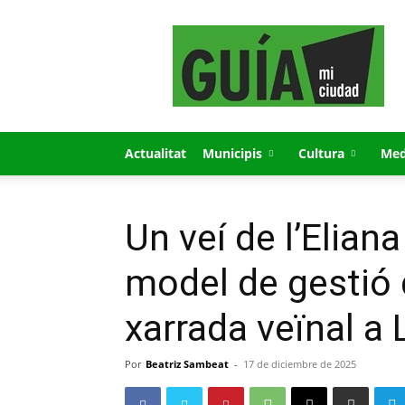
GUÍA
MI
CIUDAD
Actualitat
Municipis
Cultura
Med
Un veí de l’Elian
model de gestió 
xarrada veïnal a
Por
Beatriz Sambeat
-
17 de diciembre de 2025