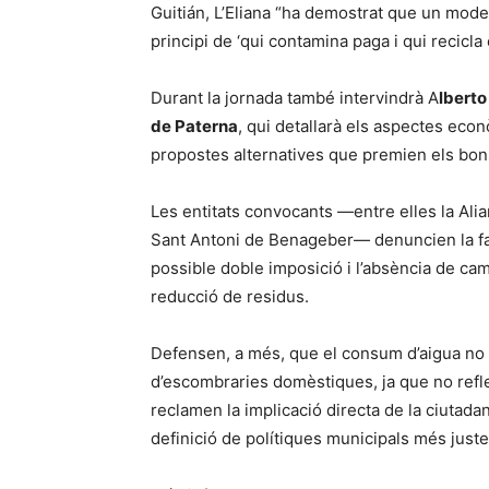
Guitián, L’Eliana “ha demostrat que un model
principi de ‘qui contamina paga i qui recicla 
Durant la jornada també intervindrà A
lberto
de Paterna
, qui detallarà els aspectes econ
propostes alternatives que premien els bon
Les entitats convocants —entre elles la Alia
Sant Antoni de Benageber— denuncien la falt
possible doble imposició i l’absència de ca
reducció de residus.
Defensen, a més, que el consum d’aigua no p
d’escombraries domèstiques, ja que no reflec
reclamen la implicació directa de la ciutada
definició de polítiques municipals més juste