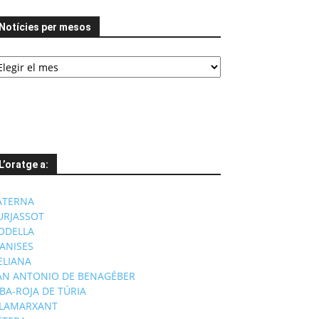
Notícies per mesos
tícies
er
esos
L’oratge a:
ATERNA
URJASSOT
ODELLA
ANISES
'ELIANA
AN ANTONIO DE BENAGÉBER
IBA-ROJA DE TÚRIA
ILAMARXANT