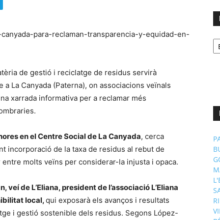
No
p
m
atèria de gestió i reciclatge de residus servirà
 a La Canyada (Paterna), on associacions veïnals
una xarrada informativa per a reclamar més
combraries.
hores en el Centre Social de La Canyada
, cerca
P
nt incorporació de la taxa de residus al rebut de
B
G
entre molts veïns per considerar-la injusta i opaca.
M
L
 veí de L’Eliana, president de l’associació L’Eliana
S
bilitat local,
qui exposarà els avanços i resultats
R
V
atge i gestió sostenible dels residus. Segons López-