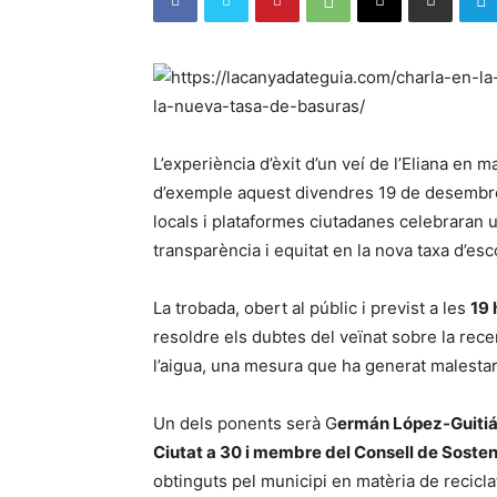
L’experiència d’èxit d’un veí de l’Eliana en m
d’exemple aquest divendres 19 de desembre
locals i plataformes ciutadanes celebraran 
transparència i equitat en la nova taxa d’es
La trobada, obert al públic i previst a les
19 
resoldre els dubtes del veïnat sobre la rece
l’aigua, una mesura que ha generat malestar 
Un dels ponents serà G
ermán López-Guitián,
Ciutat a 30 i membre del Consell de Sosteni
obtinguts pel municipi en matèria de recicl