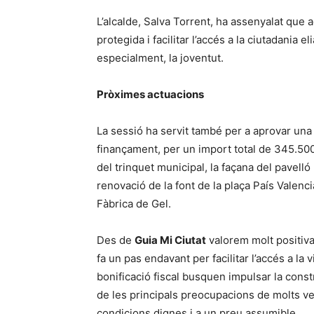
L’alcalde, Salva Torrent, ha assenyalat qu
protegida i facilitar l’accés a la ciutadania 
especialment, la joventut.
Pròximes actuacions
La sessió ha servit també per a aprovar una
finançament, per un import total de 345.500 
del trinquet municipal, la façana del pavelló 
renovació de la font de la plaça País Valencià
Fàbrica de Gel.
Des de
Guia Mi Ciutat
valorem molt positiva
fa un pas endavant per facilitar l’accés a l
bonificació fiscal busquen impulsar la cons
de les principals preocupacions de molts veï
condicions dignes i a un preu assumible.