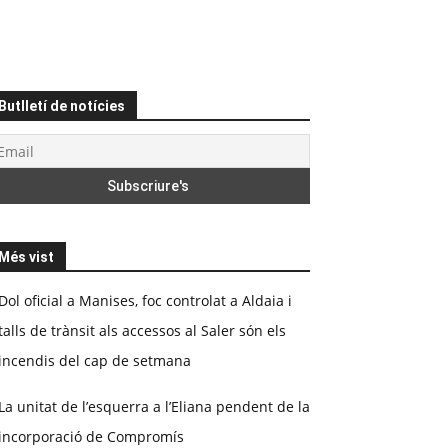
Butlletí de notícies
Més vist
Dol oficial a Manises, foc controlat a Aldaia i
talls de trànsit als accessos al Saler són els
incendis del cap de setmana
La unitat de l’esquerra a l’Eliana pendent de la
incorporació de Compromís