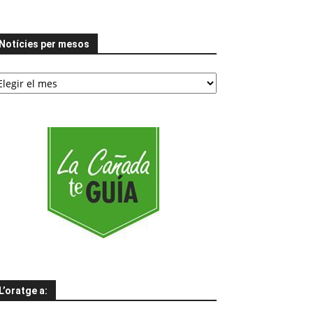
Notícies per mesos
tícies
er
esos
L’oratge a: