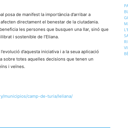
P
B
pal posa de manifest la importància d’arribar a
G
afecten directament el benestar de la ciutadania.
M
beneficia les persones que busquen una llar, sinó que
L
S
brat i sostenible de l’Eliana.
R
V
’evolució d’aquesta iniciativa i a la seua aplicació
B
ra sobre totes aquelles decisions que tenen un
ïns i veïnes.
y/municipios/camp-de-turia/leliana/