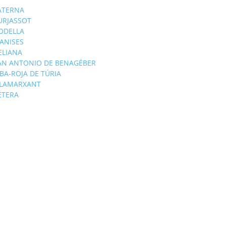
ATERNA
URJASSOT
ODELLA
ANISES
'ELIANA
AN ANTONIO DE BENAGÉBER
IBA-ROJA DE TÚRIA
ILAMARXANT
ÉTERA