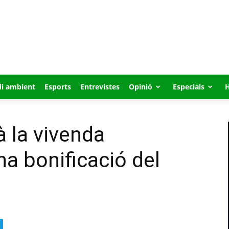
i ambient
Esports
Entrevistes
Opinió
Especials
à la vivenda
a bonificació del