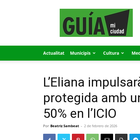
GUÍA
MI
CIUDAD
Actualitat
Municipis
Cultura
Med
L’Eliana impulsar
protegida amb un
50% en l’ICIO
Por
Beatriz Sambeat
-
2 de febrero de 2026