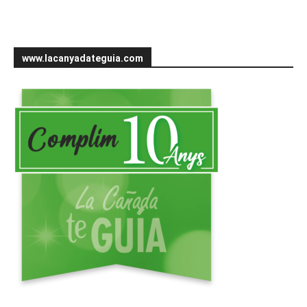
www.lacanyadateguia.com