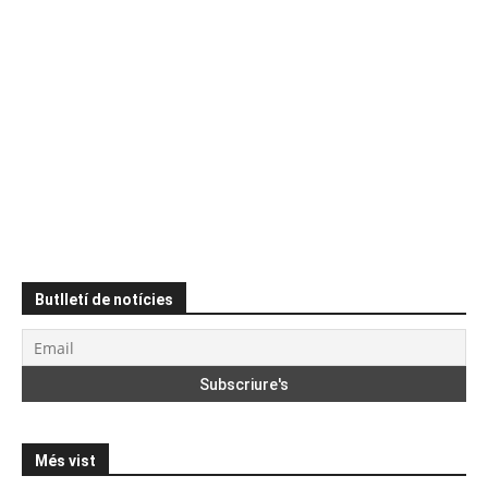
Butlletí de notícies
Més vist