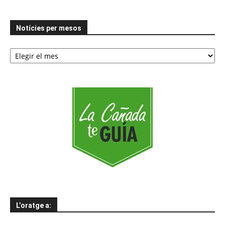
Notícies per mesos
Notícies
per
mesos
L’oratge a: