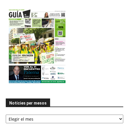
Notícies per mesos
Notícies
per
mesos