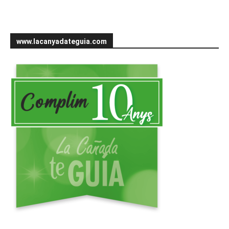
www.lacanyadateguia.com